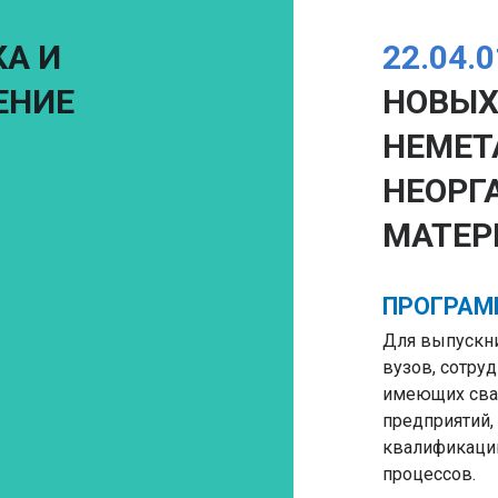
А И
22.04.
ЕНИЕ
НОВЫХ
НЕМЕТ
НЕОРГ
МАТЕР
ПРОГРАМ
Для выпускни
вузов, сотру
имеющих свар
предприятий,
квалификацию
процессов.