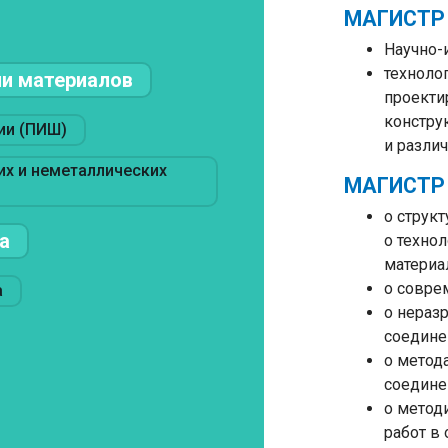
МАГИСТР
Научно-
техноло
ии материалов
проекти
констру
ии (ПИШ)
и разли
их и неметаллических
М
АГИСТР
о струк
а
о техно
материа
о совре
а
о нераз
соедине
о метод
соедине
о метод
работ в 