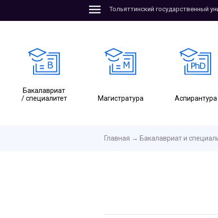
Тольяттинский государственный ун
Бакалавриат
/ специалитет
Магистратура
Аспирантура
Главная
→
Бакалавриат и специал