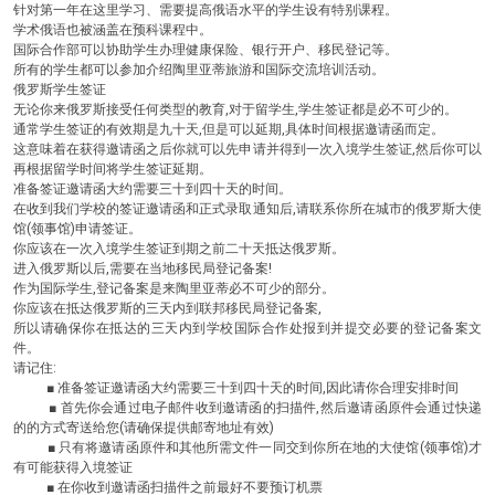
针对第一年在这里学习、需要提高俄语水平的学生设有特别课程。
学术俄语也被涵盖在预科课程中。
国际合作部可以协助学生办理健康保险、银行开户、移民登记等。
所有的学生都可以参加介绍陶里亚蒂旅游和国际交流培训活动。
俄罗斯学生签证
无论你来俄罗斯接受任何类型的教育,对于留学生,学生签证都是必不可少的。
通常学生签证的有效期是九十天,但是可以延期,具体时间根据邀请函而定。
这意味着在获得邀请函之后你就可以先申请并得到一次入境学生签证,然后你可以
再根据留学时间将学生签证延期。
准备签证邀请函大约需要三十到四十天的时间。
在收到我们学校的签证邀请函和正式录取通知后,请联系你所在城市的俄罗斯大使
馆(领事馆)申请签证。
你应该在一次入境学生签证到期之前二十天抵达俄罗斯。
进入俄罗斯以后,需要在当地移民局登记备案!
作为国际学生,登记备案是来陶里亚蒂必不可少的部分。
你应该在抵达俄罗斯的三天内到联邦移民局登记备案,
所以请确保你在抵达的三天内到学校国际合作处报到并提交必要的登记备案文
件。
请记住:
■ 准备签证邀请函大约需要三十到四十天的时间,因此请你合理安排时间
■ 首先你会通过电子邮件收到邀请函的扫描件,然后邀请函原件会通过快递
的的方式寄送给您(请确保提供邮寄地址有效)
■ 只有将邀请函原件和其他所需文件一同交到你所在地的大使馆(领事馆)才
有可能获得入境签证
■ 在你收到邀请函扫描件之前最好不要预订机票