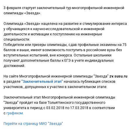
3 февраля стартует заключительный тур многопрофильной инженерной
олимпиады «Звезда».
Олимпиада «Звезда» нацелена на развитие и стимулирование интереса
у обучающихся к научно-исследовательской и инженерной
деятельности и мотивации к поступлению на инженерные
специальности.
Победители или призеры олимпиады, сдав профильные экзамены на 75
баллов и выше, имеют возможность поступить в российские вузы без
вступительных испытаний, вне конкурса. Остальные школьники
получают дополнительные баллы к ЕГЭ в учете индивидуальных
достижений.
На сайте Многопрофильной инженерной олимпиады "Звезда"
zv.susu.ru
в разделе
"Заключительный этап"
началась публикация списков
участников, допущенных к участию в заключительном этапе.
Заключительный этап Многопрофильной инженерной олимпиады
"Звезда" пройдет на базе Тольяттинского государственного
университета в период с 03.02.2018 по 17.03.2018 в соответствии
с
графиком
.
Перейти на страницу МИО "Звезда"