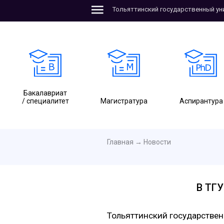
Тольяттинский государственный ун
Бакалавриат
/ специалитет
Магистратура
Аспирантура
Главная
→
Новости
В ТГУ
Тольяттинский государстве