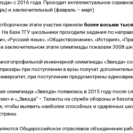
да» с 2016 года. Проходит интеллектуальное соревнова
рь) и заключительный (февраль – март).
отборочном этапе участие приняли
более восьми тыс
. На базе ТГУ школьники проходили задания по напра
ии», «Русский язык», «Обществознание», «История», «Пр
на заключительном этапе олимпиады показали 3008 шк
 многопрофильной инженерной олимпиады «Звезда» сос
 призёры при поступлении в вузы получат дополнительн
ниверситет, при поступлении предусмотрены единовр
я олимпиада «Звезда» появилась в 2015 году после с
ии» и «„Звезда“ – Таланты на службе обороны и безопа
е, чтобы выявить наиболее способных и одарённых шк
страны.
вляются Общероссийское отраслевое объединение раб