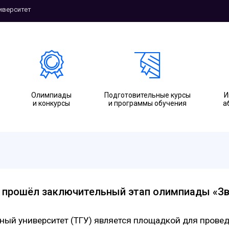
иверситет
Олимпиады
Подготовительные курсы
И
и конкурсы
и программы обучения
а
 прошёл заключительный этап олимпиады «З
нный университет (ТГУ) является площадкой для пров