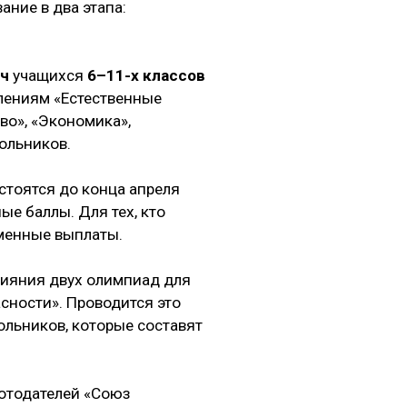
ние в два этапа:
яч
учащихся
6–11-х классов
влениям «Естественные
аво», «Экономика»,
ольников.
тоятся до конца апреля
ые баллы. Для тех, кто
еменные выплаты.
лияния двух олимпиад для
сности». Проводится это
ольников, которые составят
отодателей «Союз