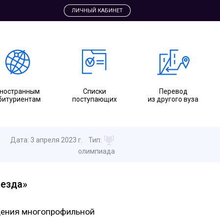
ЛИЧНЫЙ КАБИНЕТ
ностранным
Cписки
Перевод
битуриентам
поступающих
из другого вуза
Дата:
3 апреля 2023 г.
Тип:
олимпиада
везда»
едения многопрофильной