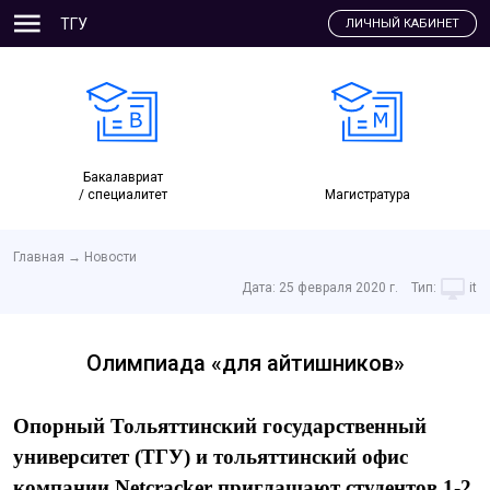
ТГУ
ЛИЧНЫЙ КАБИНЕТ
Бакалавриат
/ специалитет
Магистратура
Главная
→
Новости
Дата:
25 февраля 2020 г.
Тип:
it
Олимпиада «для айтишников»
Опорный Тольяттинский государственный
университет (ТГУ) и тольяттинский офис
компании Netcracker приглашают студентов 1-2